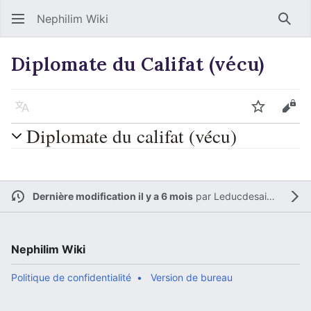
Nephilim Wiki
Rech
Diplomate du Califat (vécu)
Langue
Suivre
Voir
Diplomate du califat (vécu)
Dernière modification il y a 6 mois
par
Leducdesaintamand
Nephilim Wiki
Politique de confidentialité
Version de bureau