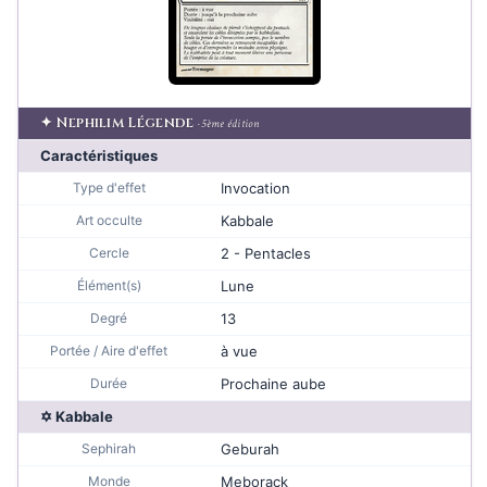
✦ Nephilim Légende
· 5ème édition
Caractéristiques
Type d'effet
Invocation
Art occulte
Kabbale
Cercle
2 - Pentacles
Élément(s)
Lune
Degré
13
Portée / Aire d'effet
à vue
Durée
Prochaine aube
✡ Kabbale
Sephirah
Geburah
Monde
Meborack