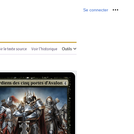
Se connecter
Outils p
ir le texte source
Voir l’historique
Outils