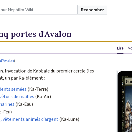
Rechercher
inq portes d'Avalon
Lire
Vo
 d'Avalon
)
on
. Invocation de Kabbale du premier cercle (les
ent, un par Ka-élément :
 dents semées
(Ka-Terre)
evêtues de mailles
(Ka-Air)
 marines
(Ka-Eau)
a-Feu)
s, vêtements animés d’argent
(Ka-Lune)