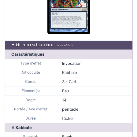
✦ Nephilim Légende
· 5ème édition
Caractéristiques
Type d'effet
Invocation
Art occulte
Kabbale
Cercle
3 - Clefs
Élément(s)
Eau
Degré
14
Portée / Aire d'effet
pentacle
Durée
tâche
✡ Kabbale
Sephirah
Binah