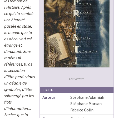
les remous de
l'Histoire. Après
ce qui t'a semblé
une éternité
passée en stase,
le monde que tu
as découvert est
étrange et
déroutant. Sans
repères ni
références, tu as
la sensation
d'être perdu dans
Couverture
un dédale de
symboles, d'être
FICHE
submergé par les
Auteur
Stéphane Adamiak
flots
Stéphane Marsan
d'information...
Fabrice Colin
Saches que tu