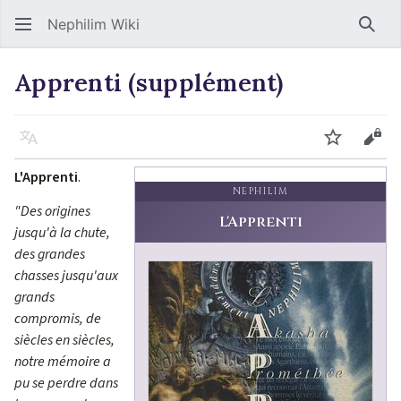
Nephilim Wiki
Rech
Apprenti (supplément)
Langue
Suivre
Voir
L'Apprenti
.
NEPHILIM
"Des origines
L'Apprenti
jusqu'à la chute,
des grandes
chasses jusqu'aux
grands
compromis, de
siècles en siècles,
notre mémoire a
pu se perdre dans