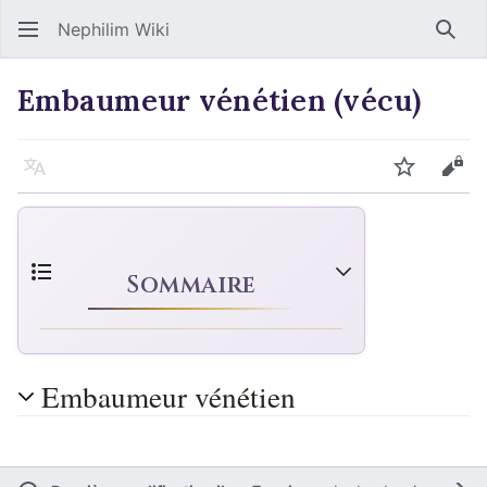
Nephilim Wiki
Rech
Embaumeur vénétien (vécu)
Langue
Suivre
Voir
Sommaire
Embaumeur vénétien