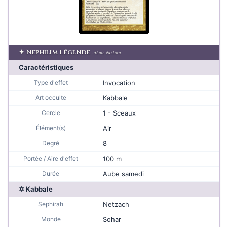
✦ Nephilim Légende
· 5ème édition
Caractéristiques
Type d'effet
Invocation
Art occulte
Kabbale
Cercle
1 - Sceaux
Élément(s)
Air
Degré
8
Portée / Aire d'effet
100 m
Durée
Aube samedi
✡ Kabbale
Sephirah
Netzach
Monde
Sohar