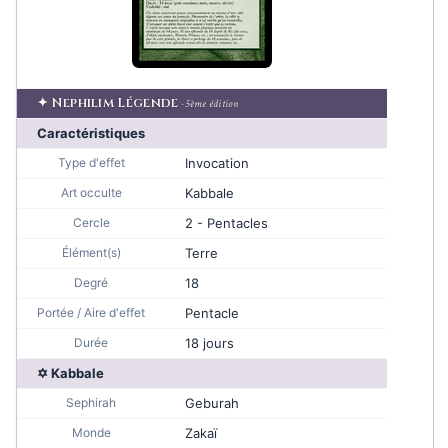
✦ Nephilim Légende
· 5ème édition
Caractéristiques
Type d'effet
Invocation
Art occulte
Kabbale
Cercle
2 - Pentacles
Élément(s)
Terre
Degré
18
Portée / Aire d'effet
Pentacle
Durée
18 jours
✡ Kabbale
Sephirah
Geburah
Monde
Zakaï