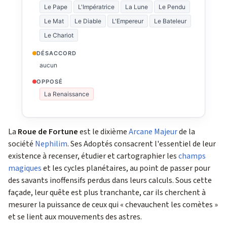
Le Pape
L'Impératrice
La Lune
Le Pendu
Le Mat
Le Diable
L'Empereur
Le Bateleur
Le Chariot
DÉSACCORD
aucun
OPPOSÉ
La Renaissance
La
Roue de Fortune
est le dixième
Arcane Majeur
de la
société
Nephilim
. Ses Adoptés consacrent l'essentiel de leur
existence à recenser, étudier et cartographier les
champs
magiques
et les cycles planétaires, au point de passer pour
des savants inoffensifs perdus dans leurs calculs. Sous cette
façade, leur quête est plus tranchante, car ils cherchent à
mesurer la puissance de ceux qui « chevauchent les comètes »
et se lient aux mouvements des astres.