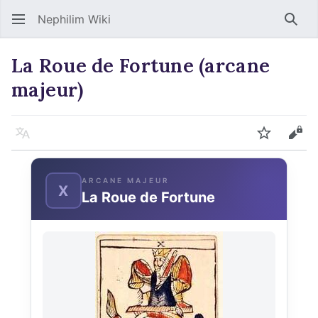
Nephilim Wiki
Rech
La Roue de Fortune (arcane
majeur)
Langue
Suivre
Voir
ARCANE MAJEUR
X
La Roue de Fortune