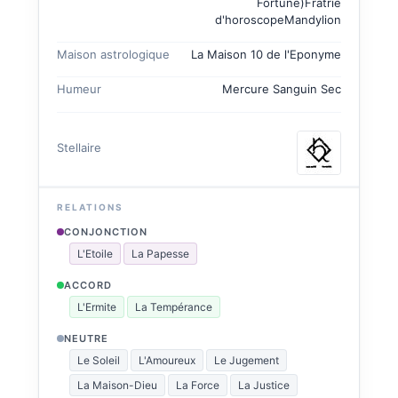
Fortune)
Fratrie
d'horoscope
Mandylion
Maison astrologique
La Maison 10 de l'Eponyme
Humeur
Mercure
Sanguin
Sec
Stellaire
RELATIONS
CONJONCTION
L'Etoile
La Papesse
ACCORD
L'Ermite
La Tempérance
NEUTRE
Le Soleil
L'Amoureux
Le Jugement
La Maison-Dieu
La Force
La Justice